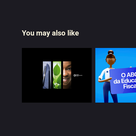
You may also like
ABC da Edu
Fiscal | Im
BESA | Brochura 
Veícul
Institucional
Motoriz