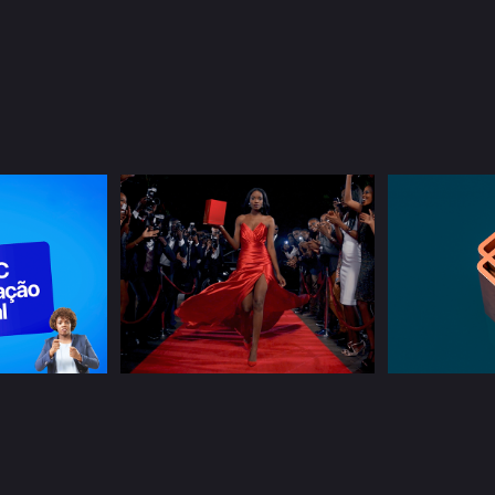
cação 
posto 
os 
Relatóri
ados
Movicel | Diva 4G
Re