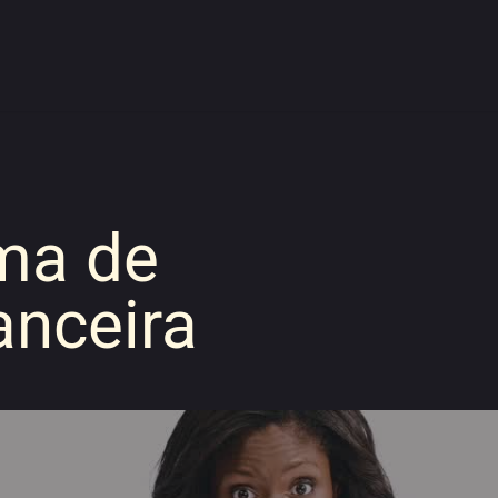
a de 
anceira