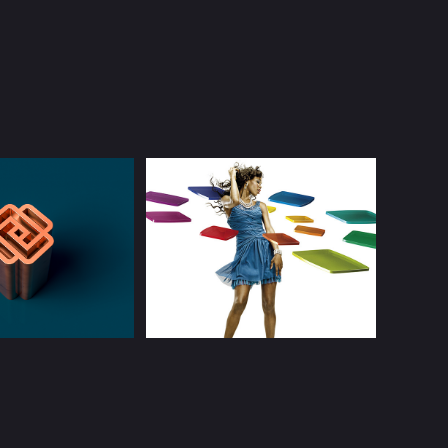
o & Contas | 
ZTV | Launch 
credit
Campaign